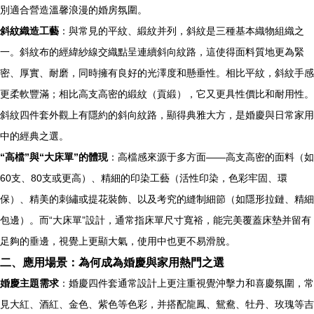
別適合營造溫馨浪漫的婚房氛圍。
斜紋織造工藝
：與常見的平紋、緞紋并列，斜紋是三種基本織物組織之
一。斜紋布的經緯紗線交織點呈連續斜向紋路，這使得面料質地更為緊
密、厚實、耐磨，同時擁有良好的光澤度和懸垂性。相比平紋，斜紋手感
更柔軟豐滿；相比高支高密的緞紋（貢緞），它又更具性價比和耐用性。
斜紋四件套外觀上有隱約的斜向紋路，顯得典雅大方，是婚慶與日常家用
中的經典之選。
“高檔”與“大床單”的體現
：高檔感來源于多方面——高支高密的面料（如
60支、80支或更高）、精細的印染工藝（活性印染，色彩牢固、環
保）、精美的刺繡或提花裝飾、以及考究的縫制細節（如隱形拉鏈、精細
包邊）。而“大床單”設計，通常指床單尺寸寬裕，能完美覆蓋床墊并留有
足夠的垂邊，視覺上更顯大氣，使用中也更不易滑脫。
二、應用場景：為何成為婚慶與家用熱門之選
婚慶主題需求
：婚慶四件套通常設計上更注重視覺沖擊力和喜慶氛圍，常
見大紅、酒紅、金色、紫色等色彩，并搭配龍鳳、鴛鴦、牡丹、玫瑰等吉