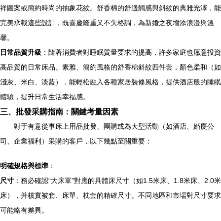
祥圖案或簡約時尚的抽象花紋。舒香棉的舒適觸感與斜紋的典雅光澤，能
完美承載這些設計，既喜慶隆重又不失格調，為新婚之夜增添浪漫與溫
馨。
日常品質升級
：隨著消費者對睡眠質量要求的提高，許多家庭也愿意投資
高品質的日常床品。素雅、簡約風格的舒香棉斜紋四件套，顏色柔和（如
淺灰、米白、淡藍），能輕松融入各種家居裝修風格，提供酒店般的睡眠
體驗，提升日常生活幸福感。
三、批發采購指南：關鍵考量因素
對于有意從事床上用品批發、團購或為大型活動（如酒店、婚慶公
司、企業福利）采購的客戶，以下幾點至關重要：
明確規格與標準
：
尺寸
：務必確認“大床單”對應的具體床尺寸（如1.5米床、1.8米床、2.0米
床），并核實被套、床單、枕套的精確尺寸。不同地區和市場對尺寸要求
可能略有差異。