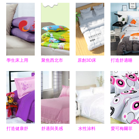
學生床上用
聚焦西北市
原創3D床
打造舒適睡
品四件套
場 甘肅小
上用品樣機
眠空間 宿
全棉素色與
飯桌與幼兒
賦能床品設
舍床上用品
火線印花的
園專用被褥
計新紀元
三件套全解
實用美學
及床上用品
析
的批發之道
打造健康舒
舒適與美感
水性涂料
愛可梅爾菲
適睡眠空間
并存 全棉
綠色環保的
紅薔薇床上