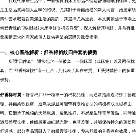
在現代家居生活中，一套優質的床上用品不僅是舒適睡眠的保障，更
是生活品質與個人品味的體現。尤其對于籌備婚禮的新人而言，婚慶家紡
四件套承載著對美滿生活的期許，其選擇尤為重要。本文將聚焦于市場上
備受青睞的“高檔斜紋大床單舒香棉四件套”，深入解析其特點，并為有批
量采購需求的商家或個人提供專業的選購與批發指南。
一、核心產品解析：舒香棉斜紋四件套的優勢
所謂“四件套”，通常包含一個被套、一個床單（或床笠）以及兩個枕
套。而“舒香棉斜紋”這一組合，則代表了其在材質、工藝與體驗上的多重
優勢。
舒香棉材質
：舒香棉并非一種單一的棉花品種，而通常指經過特殊工藝處
理、具備柔軟親膚、透氣吸濕且可能帶有淡雅香型的精梳棉或長絨棉面
料。它繼承了純棉的天然親膚、透氣性好、不易產生靜電等優點，同時通
過后整理技術，使觸感更加細膩光滑，色澤柔和，并能保持持久的蓬松與
舒適感，部分產品還融入了微膠囊等技術，帶來舒緩的芳香療愈效果，特