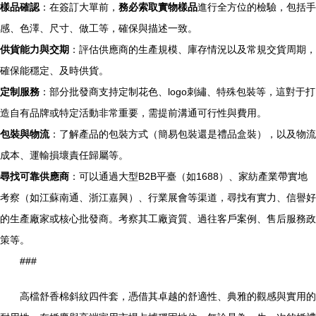
樣品確認
：在簽訂大單前，
務必索取實物樣品
進行全方位的檢驗，包括手
感、色澤、尺寸、做工等，確保與描述一致。
供貨能力與交期
：評估供應商的生產規模、庫存情況以及常規交貨周期，
確保能穩定、及時供貨。
定制服務
：部分批發商支持定制花色、logo刺繡、特殊包裝等，這對于打
造自有品牌或特定活動非常重要，需提前溝通可行性與費用。
包裝與物流
：了解產品的包裝方式（簡易包裝還是禮品盒裝），以及物流
成本、運輸損壞責任歸屬等。
尋找可靠供應商
：可以通過大型B2B平臺（如1688）、家紡產業帶實地
考察（如江蘇南通、浙江嘉興）、行業展會等渠道，尋找有實力、信譽好
的生產廠家或核心批發商。考察其工廠資質、過往客戶案例、售后服務政
策等。
###
高檔舒香棉斜紋四件套，憑借其卓越的舒適性、典雅的觀感與實用的