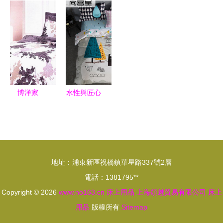
床上用品選
貢緞提花四
涂裝新選擇
用品 歐式
購指南與水
件套選購指
斜紋全棉四
性涂料應用
南，附家紡
件套S0產
淺談
套件價格、
品深度解析
廠家、圖片
及環保涂料
博洋家
水性與匠心
延伸解讀
紡“如花似
喜尚茶坊水
錦”四件套
性涂料的綠
品質與設計
色健康之道
的水性涂料
地址：浦東新區祝橋鎮華星路337號2層
般融合
電話：1381795**
Copyright © 2026
www.no163.cn
床上用品
上海頌魅貿易有限公司
床上
用品
版權所有
Sitemap