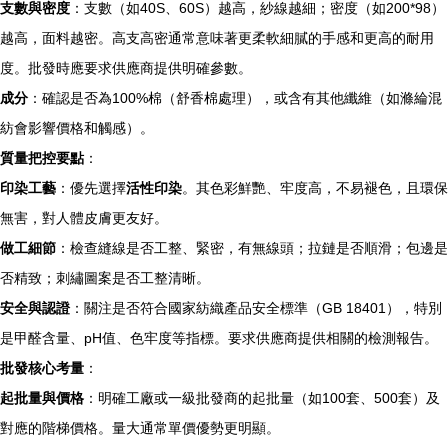
支數與密度
：支數（如40S、60S）越高，紗線越細；密度（如200*98）
越高，面料越密。高支高密通常意味著更柔軟細膩的手感和更高的耐用
度。批發時應要求供應商提供明確參數。
成分
：確認是否為100%棉（舒香棉處理），或含有其他纖維（如滌綸混
紡會影響價格和觸感）。
質量把控要點
：
印染工藝
：優先選擇
活性印染
。其色彩鮮艷、牢度高，不易褪色，且環保
無害，對人體皮膚更友好。
做工細節
：檢查縫線是否工整、緊密，有無線頭；拉鏈是否順滑；包邊是
否精致；刺繡圖案是否工整清晰。
安全與認證
：關注是否符合國家紡織產品安全標準（GB 18401），特別
是甲醛含量、pH值、色牢度等指標。要求供應商提供相關的檢測報告。
批發核心考量
：
起批量與價格
：明確工廠或一級批發商的起批量（如100套、500套）及
對應的階梯價格。量大通常單價優勢更明顯。